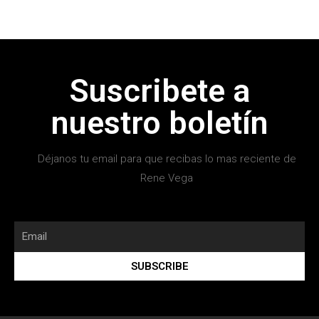
Suscribete a
nuestro boletín
Déjanos tu email para que recibas lo mas reciente de
Rene Vega
SUBSCRIBE