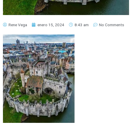
Rene Vega
enero 15, 2024
8:43 am
No Comments