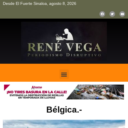
Desde El Fuerte Sinaloa, agosto 8, 2026
pinup
pin up
mostbet casino kz
bonus aviator game
1win
Bélgica.-