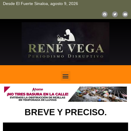
Desde El Fuerte Sinaloa, agosto 9, 2026
pinup
pin up
mostbet casino kz
bonus aviator game
1win
BREVE Y PRECISO.