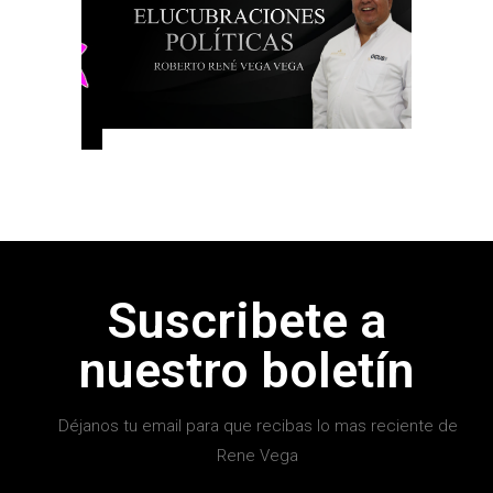
Suscribete a
nuestro boletín
Déjanos tu email para que recibas lo mas reciente de
Rene Vega