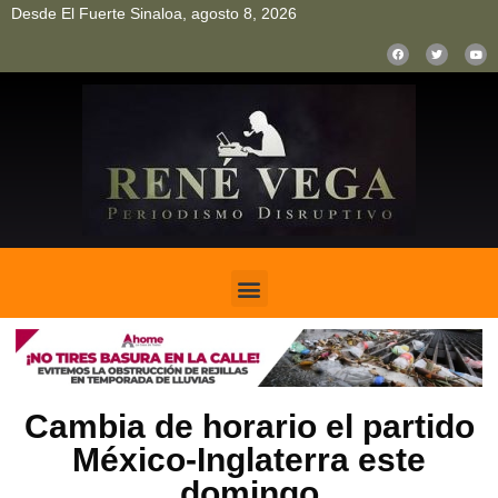
Desde El Fuerte Sinaloa, agosto 8, 2026
pinup
pin up
mostbet casino kz
bonus aviator game
1win
Cambia de horario el partido
México-Inglaterra este
domingo