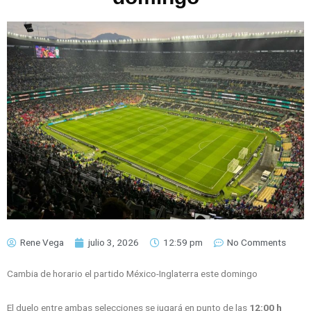
Rene Vega
julio 3, 2026
12:59 pm
No Comments
Cambia de horario el partido México-Inglaterra este domingo
El duelo entre ambas selecciones se jugará en punto de las
12:00 h