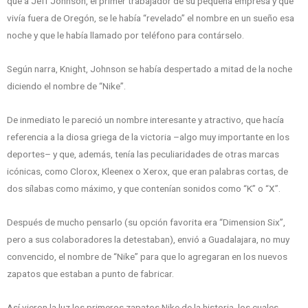
que a Jeff Johnson, el primer trabajador de su pequeña empresa y que
vivía fuera de Oregón, se le había “revelado” el nombre en un sueño esa
noche y que le había llamado por teléfono para contárselo.
Según narra, Knight, Johnson se había despertado a mitad de la noche
diciendo el nombre de “Nike”.
De inmediato le pareció un nombre interesante y atractivo, que hacía
referencia a la diosa griega de la victoria –algo muy importante en los
deportes– y que, además, tenía las peculiaridades de otras marcas
icónicas, como Clorox, Kleenex o Xerox, que eran palabras cortas, de
dos sílabas como máximo, y que contenían sonidos como “K” o “X”.
Después de mucho pensarlo (su opción favorita era “Dimension Six”,
pero a sus colaboradores la detestaban), envió a Guadalajara, no muy
convencido, el nombre de “Nike” para que lo agregaran en los nuevos
zapatos que estaban a punto de fabricar.
Así vieron la luz los primeros zapatos Nike de la historia, los cuales