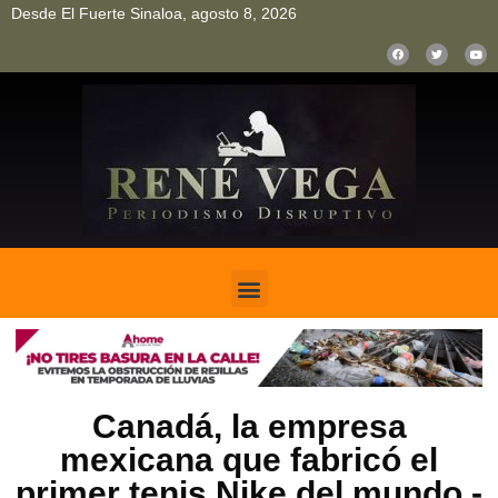
Desde El Fuerte Sinaloa, agosto 8, 2026
pinup
pin up
mostbet casino kz
bonus aviator game
1win
Canadá, la empresa
mexicana que fabricó el
primer tenis Nike del mundo.-