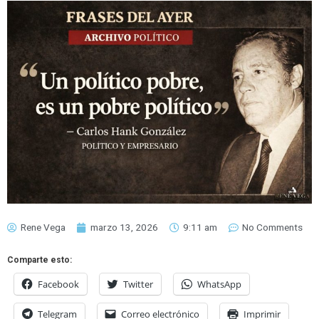
Rene Vega
marzo 13, 2026
9:11 am
No Comments
Comparte esto:
Facebook
Twitter
WhatsApp
Telegram
Correo electrónico
Imprimir