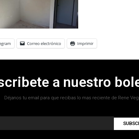
legram
Correo electrónico
Imprimir
scribete a nuestro bole
Déjanos tu email para que recibas lo mas reciente de Rene Veg
SUBSC