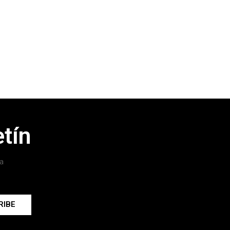
tín
a
RIBE