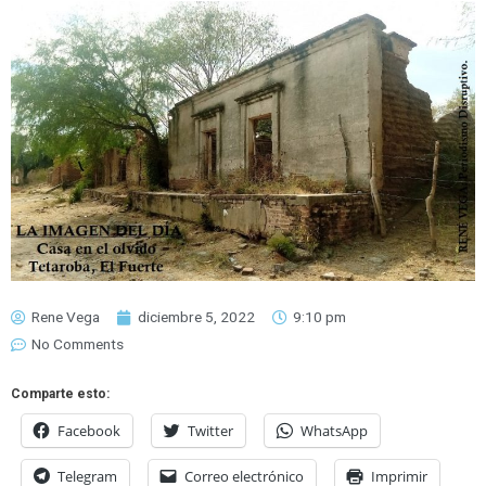
Rene Vega
diciembre 5, 2022
9:10 pm
No Comments
Comparte esto:
Facebook
Twitter
WhatsApp
Telegram
Correo electrónico
Imprimir