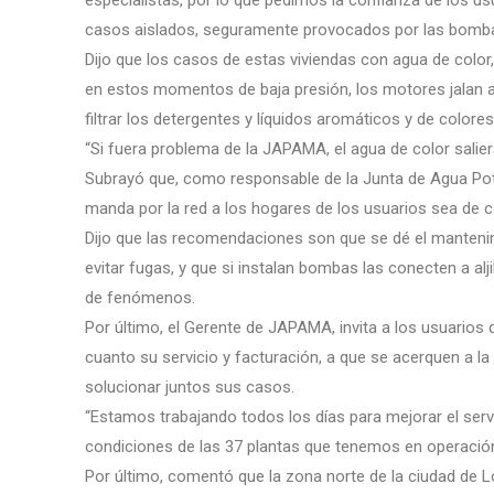
especialistas, por lo que pedimos la confianza de los u
casos aislados, seguramente provocados por las bombas 
Dijo que los casos de estas viviendas con agua de color
en estos momentos de baja presión, los motores jalan a
filtrar los detergentes y líquidos aromáticos y de colores
“Si fuera problema de la JAPAMA, el agua de color salier
Subrayó que, como responsable de la Junta de Agua Potab
manda por la red a los hogares de los usuarios sea de 
Dijo que las recomendaciones son que se dé el mantenimi
evitar fugas, y que si instalan bombas las conecten a alji
de fenómenos.
Por último, el Gerente de JAPAMA, invita a los usuarios
cuanto su servicio y facturación, a que se acerquen a l
solucionar juntos sus casos.
“Estamos trabajando todos los días para mejorar el serv
condiciones de las 37 plantas que tenemos en operación,
Por último, comentó que la zona norte de la ciudad de L