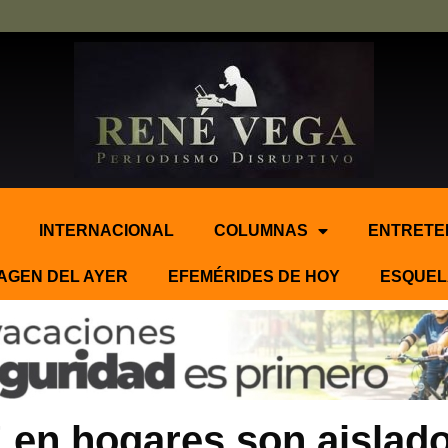
INTERNACIONAL
COLUMNAS
ENTRETE
AGEN DEL AYER
EFEMÉRIDES DE HOY
ESQUEL
 en hogares son aislad