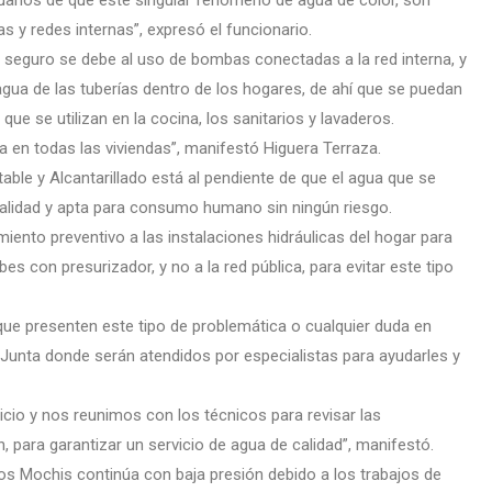
suarios de que este singular fenómeno de agua de color, son
y redes internas”, expresó el funcionario.
, seguro se debe al uso de bombas conectadas a la red interna, y
gua de las tuberías dentro de los hogares, de ahí que se puedan
 que se utilizan en la cocina, los sanitarios y lavaderos.
a en todas las viviendas”, manifestó Higuera Terraza.
le y Alcantarillado está al pendiente de que el agua que se
calidad y apta para consumo humano sin ningún riesgo.
ento preventivo a las instalaciones hidráulicas del hogar para
bes con presurizador, y no a la red pública, para evitar este tipo
 que presenten este tipo de problemática o cualquier duda en
a Junta donde serán atendidos por especialistas para ayudarles y
icio y nos reunimos con los técnicos para revisar las
 para garantizar un servicio de agua de calidad”, manifestó.
os Mochis continúa con baja presión debido a los trabajos de