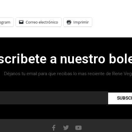
legram
Correo electrónico
Imprimir
scribete a nuestro bole
Déjanos tu email para que recibas lo mas reciente de Rene Veg
SUBSC