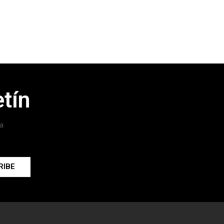
tín
a
RIBE