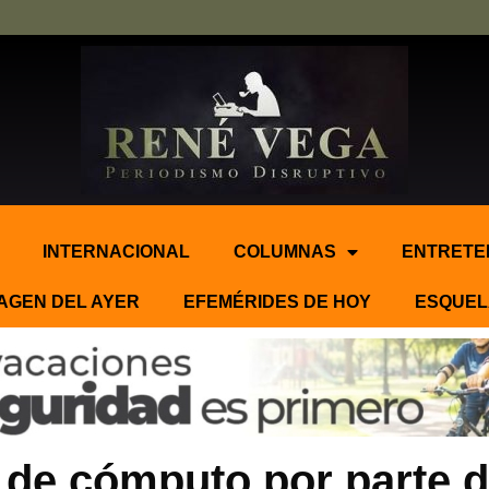
INTERNACIONAL
COLUMNAS
ENTRETE
AGEN DEL AYER
EFEMÉRIDES DE HOY
ESQUEL
 de cómputo por parte d