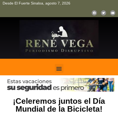
Desde El Fuerte Sinaloa, agosto 7, 2026
pinup
pin up
mostbet casino kz
bonus aviator game
1win
¡Celeremos juntos el Día
Mundial de la Bicicleta!