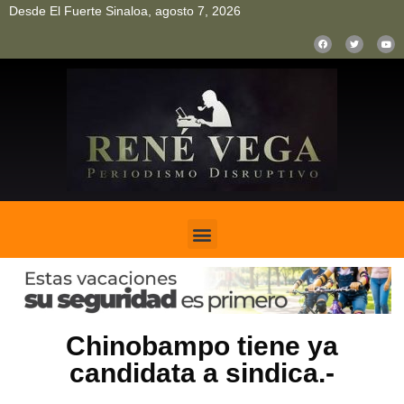
Desde El Fuerte Sinaloa, agosto 7, 2026
pinup
pin up
mostbet casino kz
bonus aviator game
1win
Chinobampo tiene ya
candidata a sindica.-