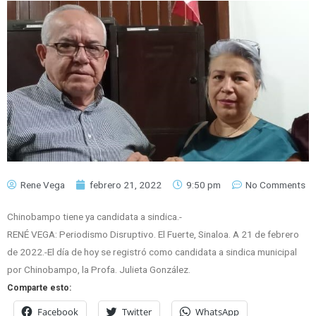
Rene Vega
febrero 21, 2022
9:50 pm
No Comments
Chinobampo tiene ya candidata a sindica.-
RENÉ VEGA: Periodismo Disruptivo. El Fuerte, Sinaloa. A 21 de febrero
de 2022.-El día de hoy se registró como candidata a sindica municipal
por Chinobampo, la Profa. Julieta González.
Comparte esto:
Facebook
Twitter
WhatsApp