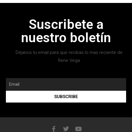
Suscribete a
nuestro boletín
Déjanos tu email para que recibas lo mas reciente de
Rene Vega
SUBSCRIBE