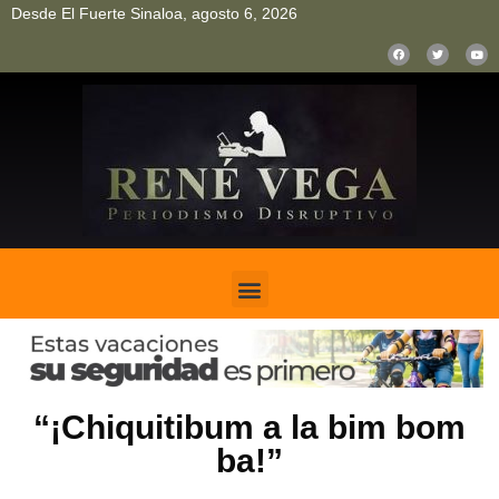
Desde El Fuerte Sinaloa, agosto 6, 2026
pinup
pin up
mostbet casino kz
bonus aviator game
1win
“¡Chiquitibum a la bim bom
ba!”