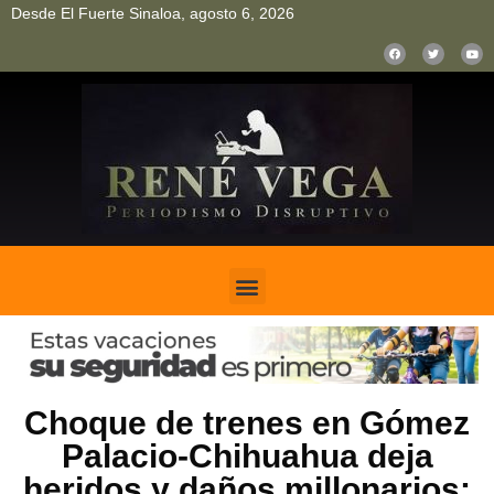
Desde El Fuerte Sinaloa, agosto 6, 2026
pinup
pin up
mostbet casino kz
bonus aviator game
1win
Choque de trenes en Gómez
Palacio-Chihuahua deja
heridos y daños millonarios: