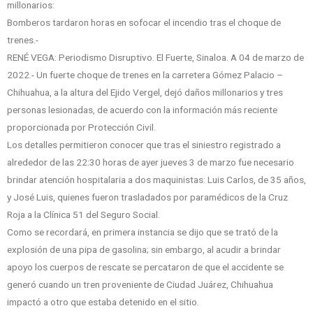
millonarios:
Bomberos tardaron horas en sofocar el incendio tras el choque de
trenes.-
RENÉ VEGA: Periodismo Disruptivo. El Fuerte, Sinaloa. A 04 de marzo de
2022.- Un fuerte choque de trenes en la carretera Gómez Palacio –
Chihuahua, a la altura del Ejido Vergel, dejó daños millonarios y tres
personas lesionadas, de acuerdo con la información más reciente
proporcionada por Protección Civil.
Los detalles permitieron conocer que tras el siniestro registrado a
alrededor de las 22:30 horas de ayer jueves 3 de marzo fue necesario
brindar atención hospitalaria a dos maquinistas: Luis Carlos, de 35 años,
y José Luis, quienes fueron trasladados por paramédicos de la Cruz
Roja a la Clínica 51 del Seguro Social.
Como se recordará, en primera instancia se dijo que se trató de la
explosión de una pipa de gasolina; sin embargo, al acudir a brindar
apoyo los cuerpos de rescate se percataron de que el accidente se
generó cuando un tren proveniente de Ciudad Juárez, Chihuahua
impactó a otro que estaba detenido en el sitio.