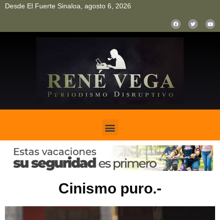
Desde El Fuerte Sinaloa, agosto 6, 2026
pinup
pin up
mostbet casino kz
bonus aviator game
1win
Cinismo puro.-