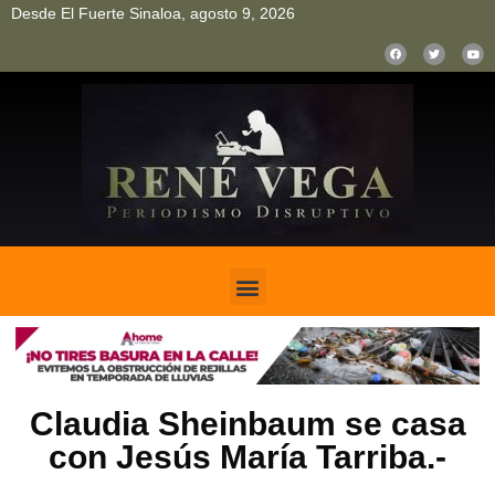
Desde El Fuerte Sinaloa, agosto 9, 2026
pinup
pin up
mostbet casino kz
bonus aviator game
1win
Claudia Sheinbaum se casa
con Jesús María Tarriba.-