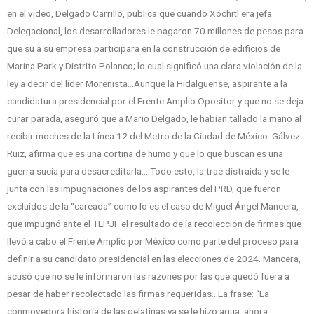
en el video, Delgado Carrillo, publica que cuando Xóchitl era jefa
Delegacional, los desarrolladores le pagaron 70 millones de pesos para
que su a su empresa participara en la construcción de edificios de
Marina Park y Distrito Polanco; lo cual significó una clara violación de la
ley a decir del líder Morenista…Aunque la Hidalguense, aspirante a la
candidatura presidencial por el Frente Amplio Opositor y que no se deja
curar parada, aseguró que a Mario Delgado, le habían tallado la mano al
recibir moches de la Línea 12 del Metro de la Ciudad de México. Gálvez
Ruiz, afirma que es una cortina de humo y que lo que buscan es una
guerra sucia para desacreditarla… Todo esto, la trae distraída y se le
junta con las impugnaciones de los aspirantes del PRD, que fueron
excluidos de la “careada” como lo es el caso de Miguel Ángel Mancera,
que impugnó ante el TEPJF el resultado de la recolección de firmas que
llevó a cabo el Frente Amplio por México como parte del proceso para
definir a su candidato presidencial en las elecciones de 2024. Mancera,
acusó que no se le informaron las razones por las que quedó fuera a
pesar de haber recolectado las firmas requeridas…La frase: “La
conmovedora historia de las gelatinas ya se le hizo agua, ahora