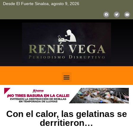
Desde El Fuerte Sinaloa, agosto 9, 2026
pinup
pin up
mostbet casino kz
bonus aviator game
1win
Con el calor, las gelatinas se
derritieron…