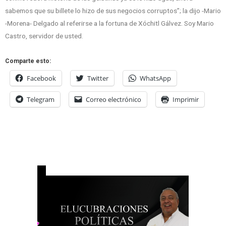
sabemos que su billete lo hizo de sus negocios corruptos”; la dijo -Mario
-Morena- Delgado al referirse a la fortuna de Xóchitl Gálvez. Soy Mario
Castro, servidor de usted.
Comparte esto:
Facebook
Twitter
WhatsApp
Telegram
Correo electrónico
Imprimir