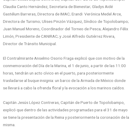
Claudia Canto Hernández, Secretaria de Bienestar; Gladys Aidé
Gastélum Barreras, Directora de IMAC; Erandi Verónica Medel Arce,
Directora de Turismo; Ulises Pinzón Vázquez, Síndico de Topolobampo;
Juan Manuel Moreno, Coordinador del Torneo de Pesca; Alejandro Félix
Limón, Presidente de CANIRAC; y José Alfredo Gutiérrez Rivera,
Director de Tránsito Municipal.
El Contralmirante Anselmo Osorio Fraga explicó que con motivo de la
conmemoración del Día de la Marina, el 1 de junio, a partir de las 11:00
horas, tendrán un acto cívico en el puerto, para posteriormente
trasladarse al buque insignia: un barco de la Armada de México donde
se llevará a cabo la ofrenda floral y la evocación a los marinos caídos.
Capitán Jesús López Contreras, Capitán de Puerto de Topolobampo,
explicó que dentro de las actividades programadas para el 31 de mayo
se tiene la presentación de la Reina y posteriormente la coronación de la
misma.