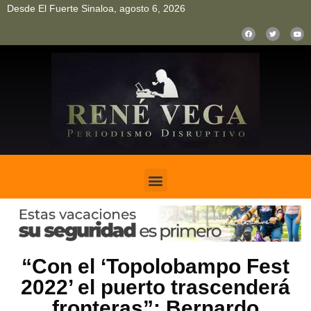
Desde El Fuerte Sinaloa, agosto 6, 2026
pinup
pin up
mostbet casino kz
bonus aviator game
1win
“Con el ‘Topolobampo Fest
2022’ el puerto trascenderá
fronteras”: Bernardo