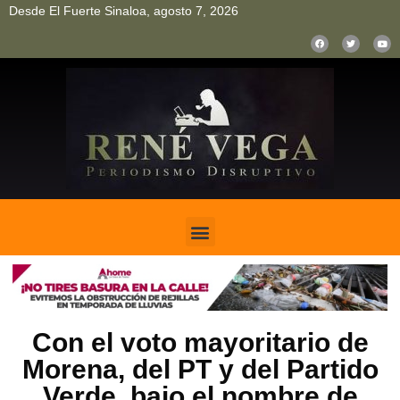
Desde El Fuerte Sinaloa, agosto 7, 2026
pinup
pin up
mostbet casino kz
bonus aviator game
1win
Con el voto mayoritario de
Morena, del PT y del Partido
Verde, bajo el nombre de