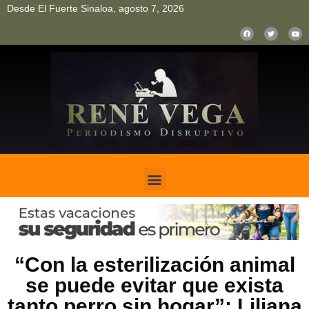
Desde El Fuerte Sinaloa, agosto 7, 2026
pinup
pin up
mostbet casino kz
bonus aviator game
1win
“Con la esterilización animal
se puede evitar que exista
tanto perro sin hogar”: Liliana