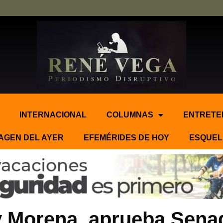
INTERNACIONAL
COLUMNAS
ENTRETE
AGEN DEL AYER
EFEMÉRIDES DE HOY
ESQUEL
y Morena, aprueba Sena