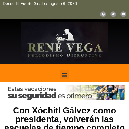
Desde El Fuerte Sinaloa, agosto 6, 2026
pinup
pin up
mostbet casino kz
bonus aviator game
1win
Con Xóchitl Gálvez como
presidenta, volverán las
escuelas de tiempo completo