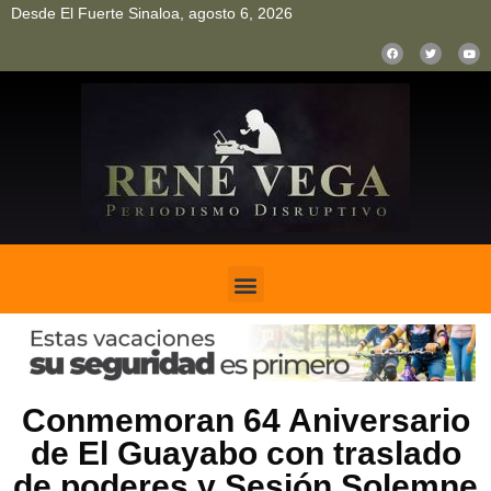
Desde El Fuerte Sinaloa, agosto 6, 2026
pinup
pin up
mostbet casino kz
bonus aviator game
1win
Conmemoran 64 Aniversario
de El Guayabo con traslado
de poderes y Sesión Solemne