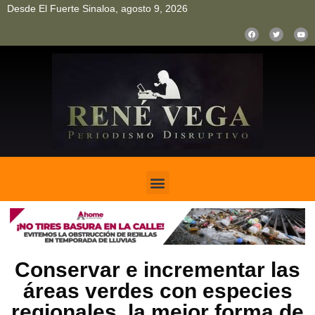
Desde El Fuerte Sinaloa, agosto 9, 2026
pinup
pin up
mostbet casino kz
bonus aviator game
1win
Conservar e incrementar las
áreas verdes con especies
regionales, la mejor forma de