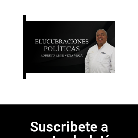
Suscribete a