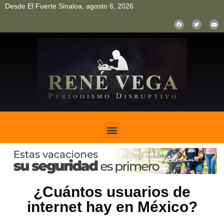
Desde El Fuerte Sinaloa, agosto 6, 2026
pinup
pin up
mostbet casino kz
bonus aviator game
1win
¿Cuántos usuarios de
internet hay en México?