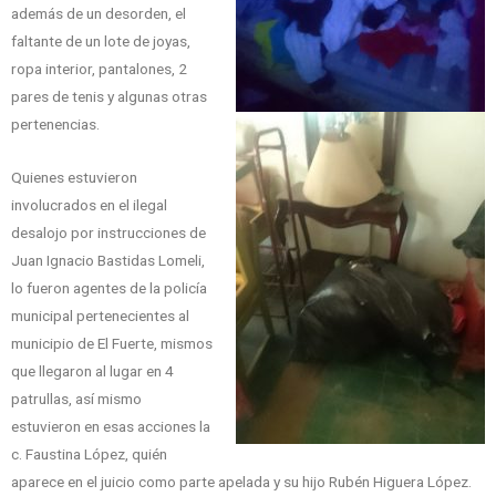
además de un desorden, el
faltante de un lote de joyas,
ropa interior, pantalones, 2
pares de tenis y algunas otras
pertenencias.
Quienes estuvieron
involucrados en el ilegal
desalojo por instrucciones de
Juan Ignacio Bastidas Lomeli,
lo fueron agentes de la policía
municipal pertenecientes al
municipio de El Fuerte, mismos
que llegaron al lugar en 4
patrullas, así mismo
estuvieron en esas acciones la
c. Faustina López, quién
aparece en el juicio como parte apelada y su hijo Rubén Higuera López.