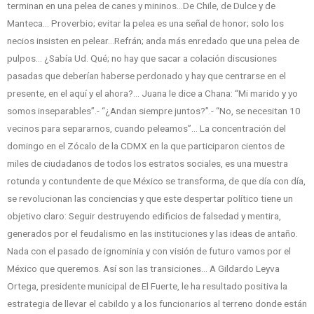
terminan en una pelea de canes y mininos…De Chile, de Dulce y de
Manteca… Proverbio; evitar la pelea es una señal de honor; solo los
necios insisten en pelear…Refrán; anda más enredado que una pelea de
pulpos… ¿Sabía Ud. Qué; no hay que sacar a colación discusiones
pasadas que deberían haberse perdonado y hay que centrarse en el
presente, en el aquí y el ahora?… Juana le dice a Chana: “Mi marido y yo
somos inseparables”.- “¿Andan siempre juntos?”.- “No, se necesitan 10
vecinos para separarnos, cuando peleamos”… La concentración del
domingo en el Zócalo de la CDMX en la que participaron cientos de
miles de ciudadanos de todos los estratos sociales, es una muestra
rotunda y contundente de que México se transforma, de que día con día,
se revolucionan las conciencias y que este despertar político tiene un
objetivo claro: Seguir destruyendo edificios de falsedad y mentira,
generados por el feudalismo en las instituciones y las ideas de antaño.
Nada con el pasado de ignominia y con visión de futuro vamos por el
México que queremos. Así son las transiciones… A Gildardo Leyva
Ortega, presidente municipal de El Fuerte, le ha resultado positiva la
estrategia de llevar el cabildo y a los funcionarios al terreno donde están