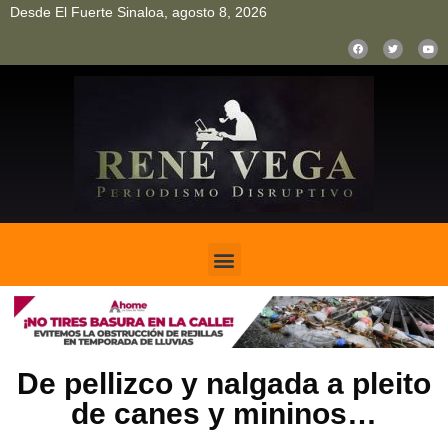
Desde El Fuerte Sinaloa, agosto 8, 2026
pinup
pin up
mostbet casino kz
bonus aviator game
1win
De pellizco y nalgada a pleito
de canes y mininos…