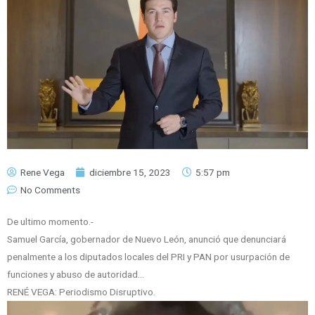
Rene Vega
diciembre 15, 2023
5:57 pm
No Comments
De ultimo momento.-
Samuel García, gobernador de Nuevo León, anunció que denunciará
penalmente a los diputados locales del PRI y PAN por usurpación de
funciones y abuso de autoridad…
RENÉ VEGA: Periodismo Disruptivo.
Reproductor