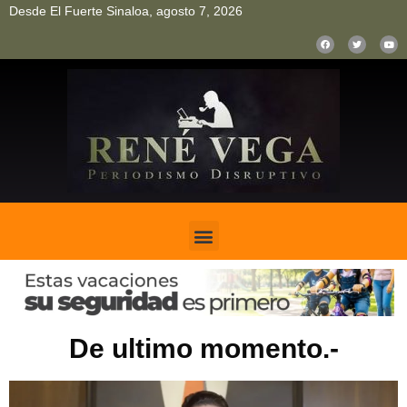
Desde El Fuerte Sinaloa, agosto 7, 2026
pinup
pin up
mostbet casino kz
bonus aviator game
1win
De ultimo momento.-