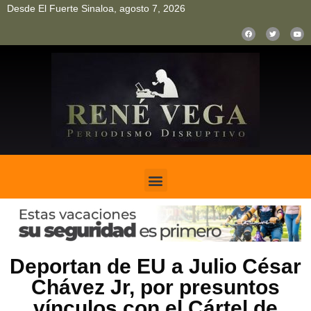
Desde El Fuerte Sinaloa, agosto 7, 2026
pinup
pin up
mostbet casino kz
bonus aviator game
1win
Deportan de EU a Julio César
Chávez Jr, por presuntos
vínculos con el Cártel de