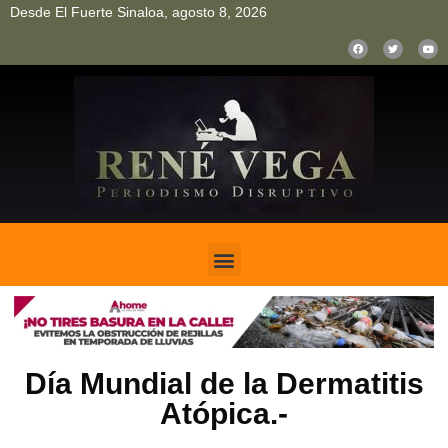
Desde El Fuerte Sinaloa, agosto 8, 2026
pinup
pin up
mostbet casino kz
bonus aviator game
1win
Día Mundial de la Dermatitis
Atópica.-