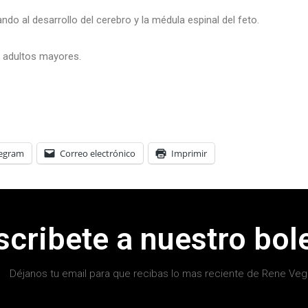
o al desarrollo del cerebro y la médula espinal del feto.
n adultos mayores.
legram
Correo electrónico
Imprimir
scribete a nuestro bole
Déjanos tu email para que recibas lo mas reciente de Rene Veg