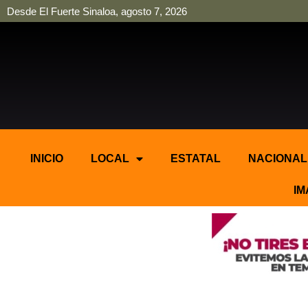
Desde El Fuerte Sinaloa, agosto 7, 2026
pinup
pin up
mostbet casino kz
bonus aviator game
1win
INICIO
LOCAL
ESTATAL
NACIONAL
IM