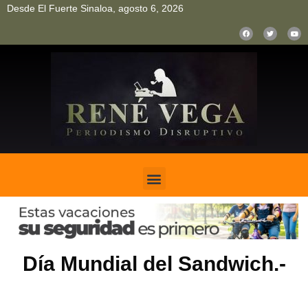
Desde El Fuerte Sinaloa, agosto 6, 2026
pinup
pin up
mostbet casino kz
bonus aviator game
1win
Día Mundial del Sandwich.-