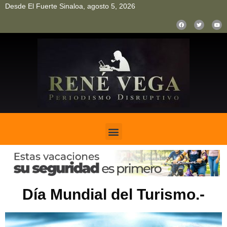
Desde El Fuerte Sinaloa, agosto 5, 2026
pinup
pin up
mostbet casino kz
bonus aviator game
1win
Día Mundial del Turismo.-