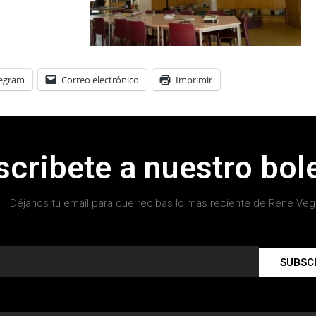
legram
Correo electrónico
Imprimir
scribete a nuestro bole
Déjanos tu email para que recibas lo mas reciente de Rene Veg
SUBSC