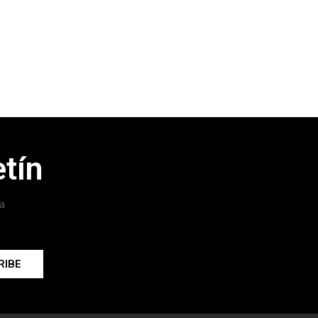
tín
a
RIBE