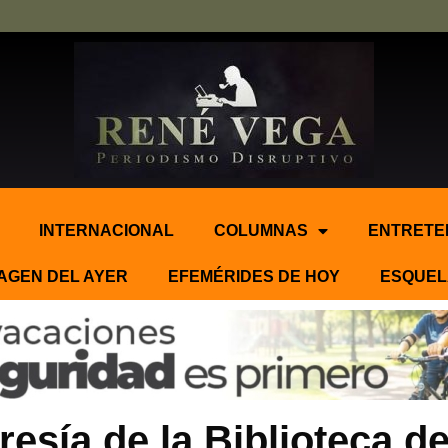
INTERNACIONAL
COLUMNAS
ENTRETE
AGEN DEL AYER
EFEMÉRIDES DE HOY
ESQUEL
esía de la Biblioteca de