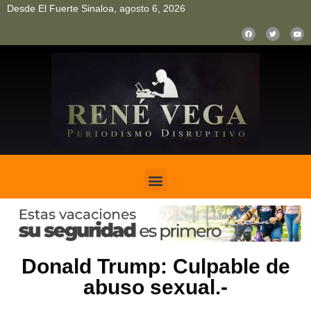
Desde El Fuerte Sinaloa, agosto 6, 2026
pinup
pin up
mostbet casino kz
bonus aviator game
1win
Donald Trump: Culpable de
abuso sexual.-