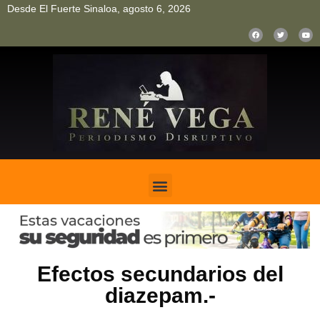
Desde El Fuerte Sinaloa, agosto 6, 2026
pinup
pin up
mostbet casino kz
bonus aviator game
1win
Efectos secundarios del
diazepam.-