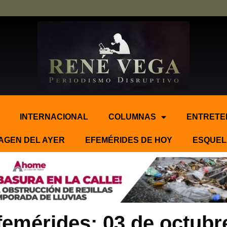
INTERNACIONAL
COLUMNAS
ENTRETE
AGEN DEL AYER
EFEMÉRIDES DE HOY
ESQUEL
femérides: 03 de octubre