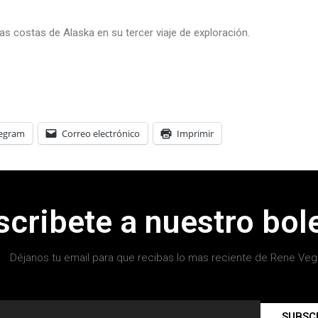
as costas de Alaska en su tercer viaje de exploración.
legram
Correo electrónico
Imprimir
scribete a nuestro bole
Déjanos tu email para que recibas lo mas reciente de Rene Veg
SUBSC