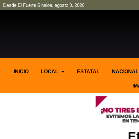
Desde El Fuerte Sinaloa, agosto 9, 2026
pinup
pin up
mostbet casino kz
bonus aviator game
1win
INICIO
LOCAL
ESTATAL
NACIONAL
IM
E