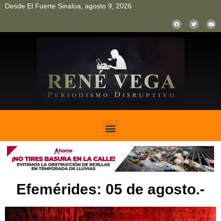
Desde El Fuerte Sinaloa, agosto 9, 2026
pinup
pin up
mostbet casino kz
bonus aviator game
1win
Efemérides: 05 de agosto.-