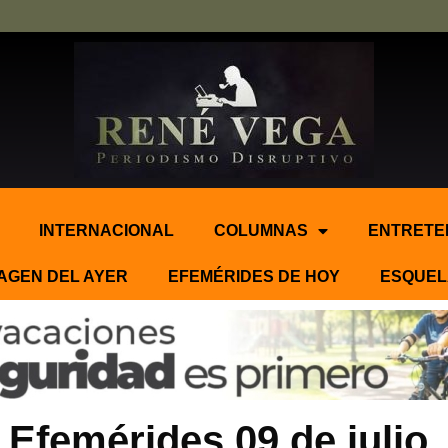
INTERNACIONAL
COLUMNAS
ENTRETE
AGEN DEL AYER
EFEMÉRIDES DE HOY
ESQUEL
Efemérides 09 de julio.