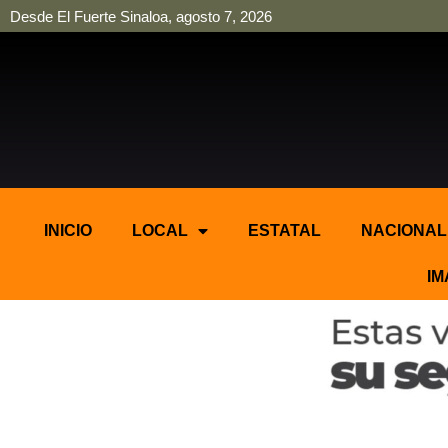
Desde El Fuerte Sinaloa, agosto 7, 2026
pinup
pin up
mostbet casino kz
bonus aviator game
1win
INICIO
LOCAL
ESTATAL
NACIONAL
IM