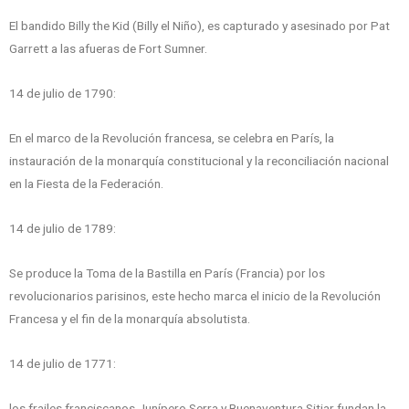
El bandido Billy the Kid (Billy el Niño), es capturado y asesinado por Pat
Garrett a las afueras de Fort Sumner.
14 de julio de 1790:
En el marco de la Revolución francesa, se celebra en París, la
instauración de la monarquía constitucional y la reconciliación nacional
en la Fiesta de la Federación.
14 de julio de 1789:
Se produce la Toma de la Bastilla en París (Francia) por los
revolucionarios parisinos, este hecho marca el inicio de la Revolución
Francesa y el fin de la monarquía absolutista.
14 de julio de 1771:
los frailes franciscanos Junípero Serra y Buenaventura Sitjar fundan la