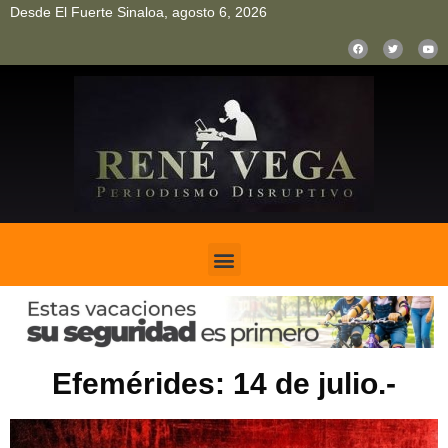
Desde El Fuerte Sinaloa, agosto 6, 2026
pinup
pin up
mostbet casino kz
bonus aviator game
1win
Efemérides: 14 de julio.-