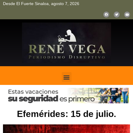
Desde El Fuerte Sinaloa, agosto 7, 2026
pinup
pin up
mostbet casino kz
bonus aviator game
1win
Efemérides: 15 de julio.