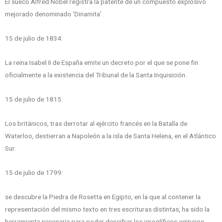
El sueco Alfred Nobel registra la patente de un compuesto explosivo
mejorado denominado ‘Dinamita’.
15 de julio de 1834:
La reina Isabel II de España emite un decreto por el que se pone fin
oficialmente a la existencia del Tribunal de la Santa Inquisición.
15 de julio de 1815:
Los británicos, tras derrotar al ejército francés en la Batalla de
Waterloo, destierran a Napoleón a la isla de Santa Helena, en el Atlántico
Sur.
15 de julio de 1799:
se descubre la Piedra de Rosetta en Egipto, en la que al contener la
representación del mismo texto en tres escrituras distintas, ha sido la
herramienta necesaria para poder descifrar los jeroglíficos egipcios.