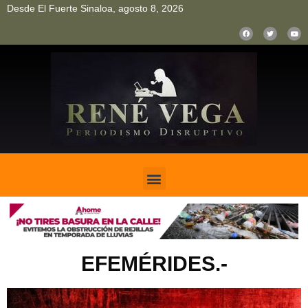
Desde El Fuerte Sinaloa, agosto 8, 2026
pinup
pin up
mostbet casino kz
bonus aviator game
1win
EFEMÉRIDES.-