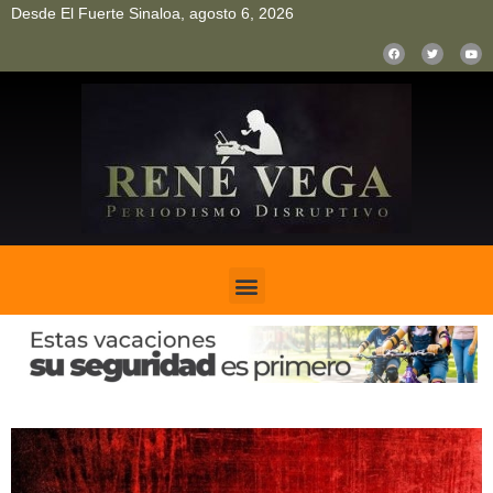
Desde El Fuerte Sinaloa, agosto 6, 2026
pinup
pin up
mostbet casino kz
bonus aviator game
1win