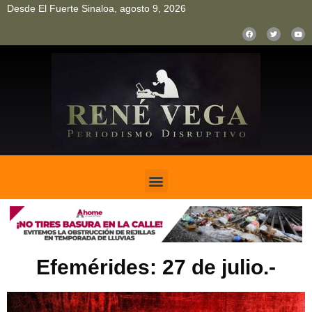
Desde El Fuerte Sinaloa, agosto 9, 2026
pinup
pin up
mostbet casino kz
bonus aviator game
1win
Efemérides: 27 de julio.-