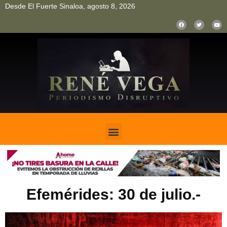
Desde El Fuerte Sinaloa, agosto 8, 2026
pinup
pin up
mostbet casino kz
bonus aviator game
1win
Efemérides: 30 de julio.-