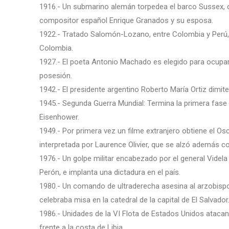
1916.- Un submarino alemán torpedea el barco Sussex, c
compositor español Enrique Granados y su esposa.
1922.- Tratado Salomón-Lozano, entre Colombia y Perú, 
Colombia.
1927.- El poeta Antonio Machado es elegido para ocupar
posesión.
1942.- El presidente argentino Roberto María Ortiz dimit
1945.- Segunda Guerra Mundial: Termina la primera fase 
Eisenhower.
1949.- Por primera vez un filme extranjero obtiene el Oscar
interpretada por Laurence Olivier, que se alzó además co
1976.- Un golpe militar encabezado por el general Videla
Perón, e implanta una dictadura en el país.
1980.- Un comando de ultraderecha asesina al arzobis
celebraba misa en la catedral de la capital de El Salvador
1986.- Unidades de la VI Flota de Estados Unidos atacan 
frente a la costa de Libia.