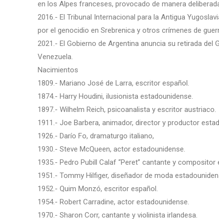
en los Alpes franceses, provocado de manera deliberada 
2016.- El Tribunal Internacional para la Antigua Yugosl
por el genocidio en Srebrenica y otros crímenes de guerr
2021.- El Gobierno de Argentina anuncia su retirada del 
Venezuela.
Nacimientos
1809.- Mariano José de Larra, escritor español.
1874.- Harry Houdini, ilusionista estadounidense.
1897.- Wilhelm Reich, psicoanalista y escritor austriaco.
1911.- Joe Barbera, animador, director y productor est
1926.- Darío Fo, dramaturgo italiano,
1930.- Steve McQueen, actor estadounidense.
1935.- Pedro Pubill Calaf “Peret” cantante y compositor 
1951.- Tommy Hilfiger, diseñador de moda estadouniden
1952.- Quim Monzó, escritor español.
1954.- Robert Carradine, actor estadounidense.
1970.- Sharon Corr, cantante y violinista irlandesa.