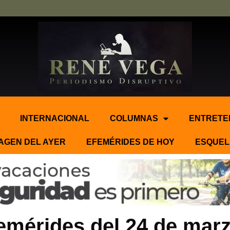
INTERNACIONAL
COLUMNAS
ENTRETE
AGEN DEL AYER
EFEMÉRIDES DE HOY
ESQUEL
emérides del 24 de marz