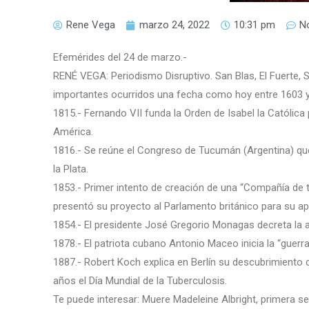
Rene Vega
marzo 24, 2022
10:31 pm
N
Efemérides del 24 de marzo.-
RENÉ VEGA: Periodismo Disruptivo. San Blas, El Fuerte,
importantes ocurridos una fecha como hoy entre 1603 y
1815.- Fernando VII funda la Orden de Isabel la Católic
América.
1816.- Se reúne el Congreso de Tucumán (Argentina) que
la Plata.
1853.- Primer intento de creación de una “Compañía de t
presentó su proyecto al Parlamento británico para su a
1854.- El presidente José Gregorio Monagas decreta la a
1878.- El patriota cubano Antonio Maceo inicia la “guerra
1887.- Robert Koch explica en Berlín su descubrimiento d
años el Día Mundial de la Tuberculosis.
Te puede interesar: Muere Madeleine Albright, primera sec