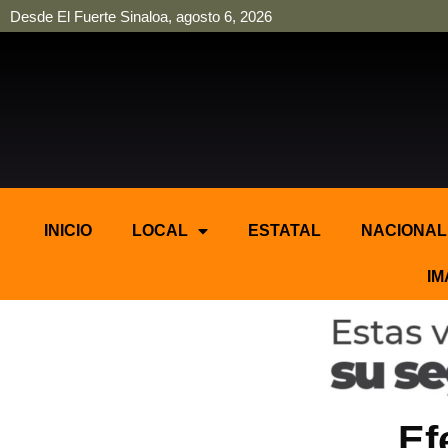
Desde El Fuerte Sinaloa, agosto 6, 2026
pinup
pin up
mostbet casino kz
bonus aviator game
1win
INICIO
LOCAL
ESTATAL
NACIONAL
IM
Ef