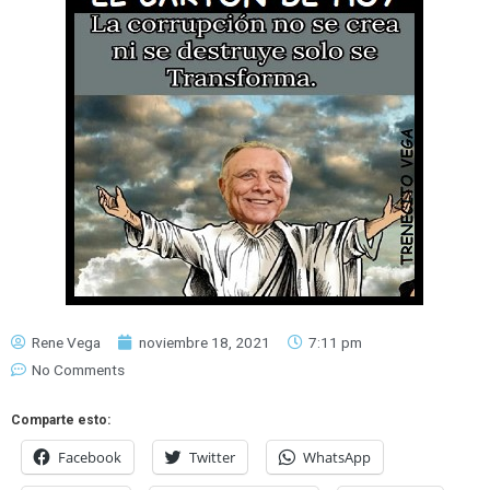
Rene Vega
noviembre 18, 2021
7:11 pm
No Comments
Comparte esto:
Facebook
Twitter
WhatsApp