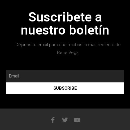
Suscribete a
nuestro boletín
Déjanos tu email para que recibas lo mas reciente de
Rene Vega
SUBSCRIBE