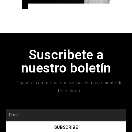
Suscribete a
nuestro boletín
Déjanos tu email para que recibas lo mas reciente de
Rene Vega
SUBSCRIBE