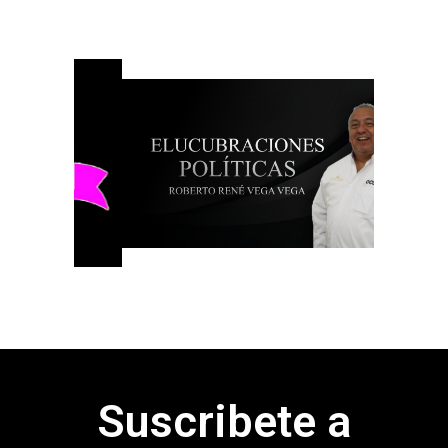
Suscribete a