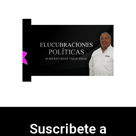
Suscribete a