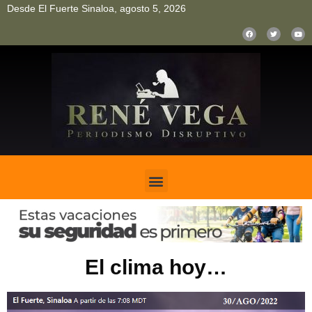
Desde El Fuerte Sinaloa, agosto 5, 2026
pinup
pin up
mostbet casino kz
bonus aviator game
1win
El clima hoy…